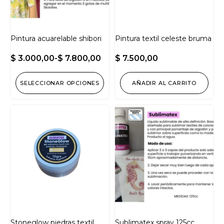
Pintura acuarelable shibori
Pintura textil celeste bruma
$
3.000,00
-
$
7.800,00
$
7.500,00
SELECCIONAR OPCIONES
AÑADIR AL CARRITO
Stoneglow piedras textil
Sublimatex spray 125cc