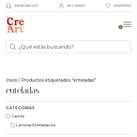
ATENCIÓN 24/7
MI CUENTA
FAVORITOS
0
Inicio
/ Productos etiquetados “enteladas”
enteladas
CATEGORÍAS
Camila
Láminas Enteladas A4