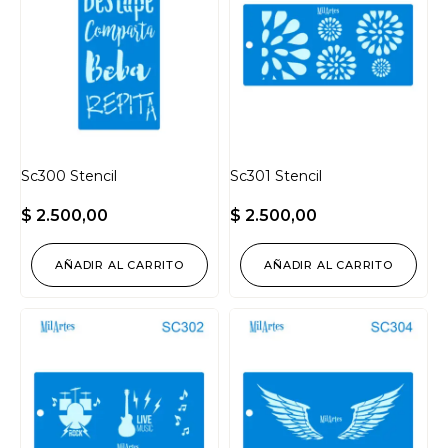
Sc300 Stencil
Sc301 Stencil
$
2.500,00
$
2.500,00
AÑADIR AL CARRITO
AÑADIR AL CARRITO