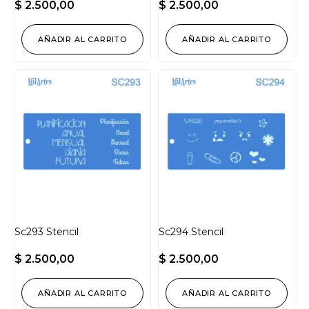
$
2.500,00
$
2.500,00
AÑADIR AL CARRITO
AÑADIR AL CARRITO
Sc293 Stencil
Sc294 Stencil
$
2.500,00
$
2.500,00
AÑADIR AL CARRITO
AÑADIR AL CARRITO