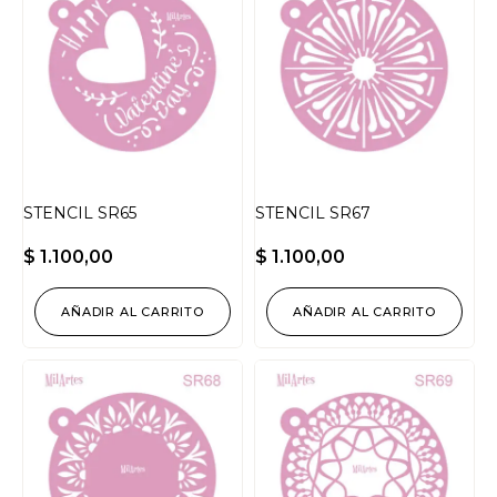
STENCIL SR65
STENCIL SR67
$
1.100,00
$
1.100,00
AÑADIR AL CARRITO
AÑADIR AL CARRITO