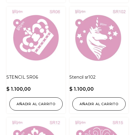
STENCIL SR06
Stencil sr102
$
1.100,00
$
1.100,00
AÑADIR AL CARRITO
AÑADIR AL CARRITO