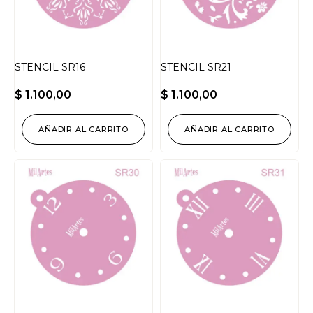
STENCIL SR16
STENCIL SR21
$
1.100,00
$
1.100,00
AÑADIR AL CARRITO
AÑADIR AL CARRITO