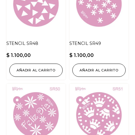
STENCIL SR48
STENCIL SR49
$
1.100,00
$
1.100,00
AÑADIR AL CARRITO
AÑADIR AL CARRITO