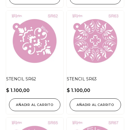
STENCIL SR62
STENCIL SR63
$
1.100,00
$
1.100,00
AÑADIR AL CARRITO
AÑADIR AL CARRITO