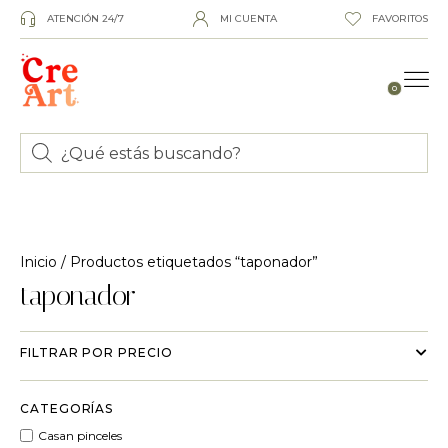
ATENCIÓN 24/7
MI CUENTA
FAVORITOS
0
Inicio
/ Productos etiquetados “taponador”
taponador
FILTRAR POR PRECIO
CATEGORÍAS
Casan pinceles