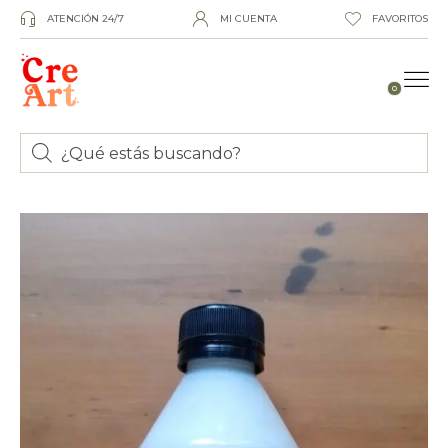
ATENCIÓN 24/7
MI CUENTA
FAVORITOS
0