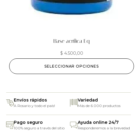
Base acrilica Eq
$
4.500,00
SELECCIONAR OPCIONES
Envíos rápidos
Variedad
A Rosario y todo el país!
Más de 6.000 productos
Pago seguro
Ayuda online 24/7
100% seguro a través del sitio
Responderemos a la brevedad