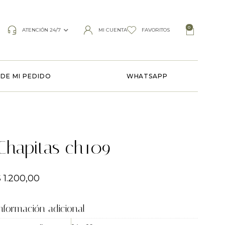
0
ATENCIÓN 24/7
MI CUENTA
FAVORITOS
DE MI PEDIDO
WHATSAPP
Chapitas ch109
$
1.200,00
nformación adicional