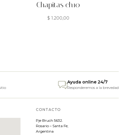
Chapitas ch10
$
1.200,00
Ayuda online 24/7
itio
Responderemos a la brevedad
CONTACTO
Pje
Bruch 5632.
Rosario – Santa Fe;
Argentina