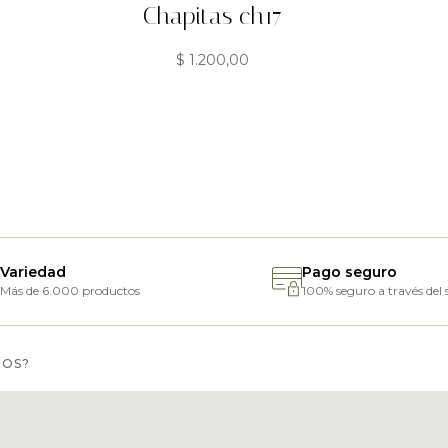
Chapitas ch17
$
1.200,00
Variedad
Pago seguro
Más de 6.000 productos
100% seguro a través del s
MOS?