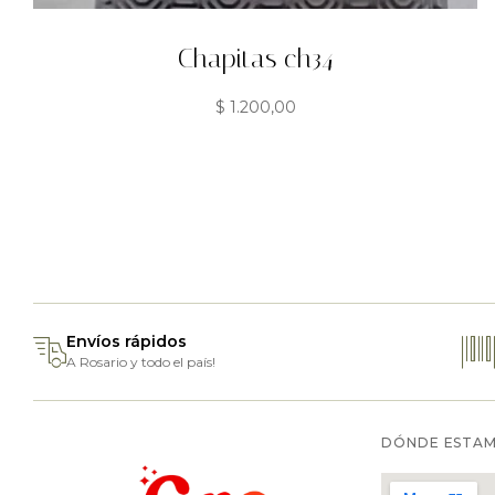
Chapitas ch34
$
1.200,00
Envíos rápidos
A Rosario y todo el país!
DÓNDE ESTA