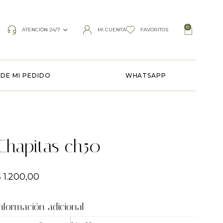
0
ATENCIÓN 24/7
MI CUENTA
FAVORITOS
DE MI PEDIDO
WHATSAPP
Chapitas ch50
$
1.200,00
nformación adicional