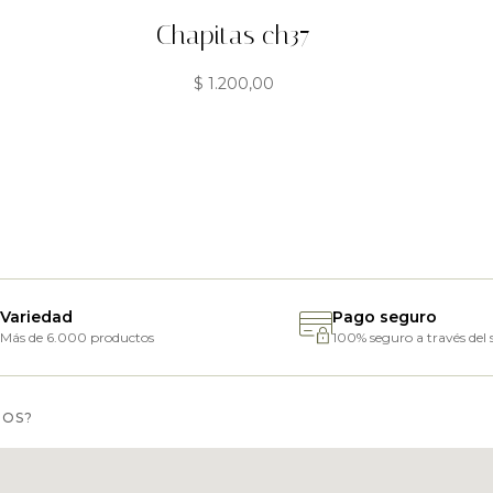
Chapitas ch37
$
1.200,00
Variedad
Pago seguro
Más de 6.000 productos
100% seguro a través del s
MOS?