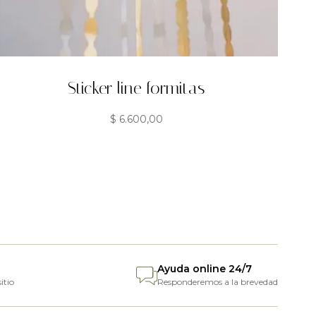
Sticker line formitas
$
6.600,00
Ayuda online 24/7
itio
Responderemos a la brevedad