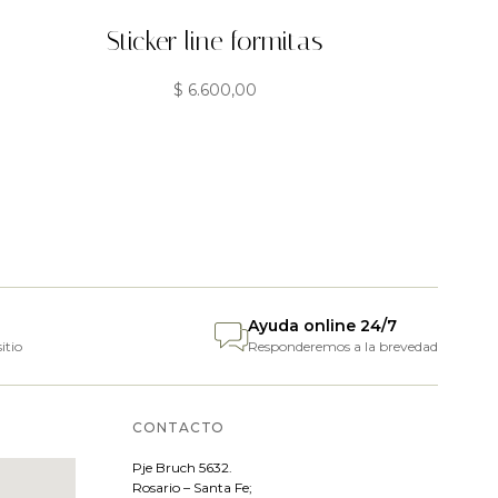
Sticker line formitas
$
6.600,00
Ayuda online 24/7
itio
Responderemos a la brevedad
CONTACTO
Pje
Bruch 5632.
Rosario – Santa Fe;