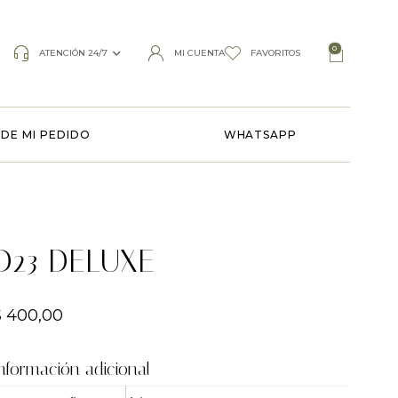
0
ATENCIÓN 24/7
MI CUENTA
FAVORITOS
DE MI PEDIDO
WHATSAPP
D23 DELUXE
$
400,00
nformación adicional