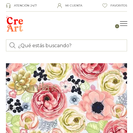
ATENCIÓN 24/7
MI CUENTA
FAVORITOS
0