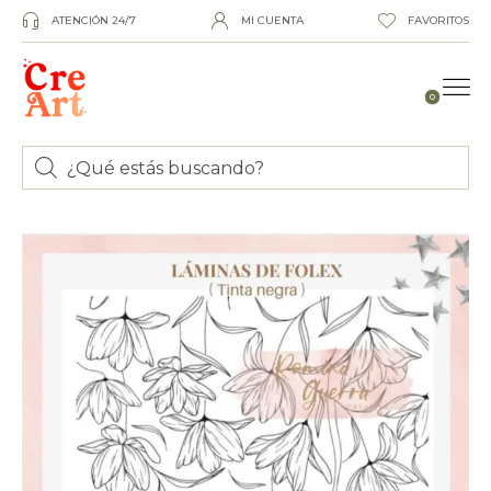
ATENCIÓN 24/7
MI CUENTA
FAVORITOS
0