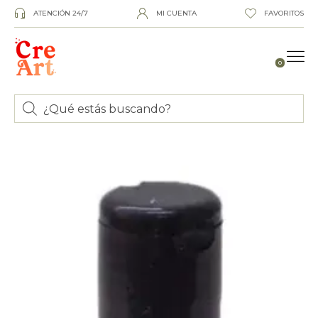
ATENCIÓN 24/7
MI CUENTA
FAVORITOS
0