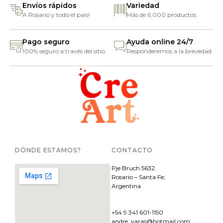
Envíos rápidos
Variedad
A Rosario y todo el país!
Más de 6.000 productos
Pago seguro
Ayuda online 24/7
100% seguro a través del sitio
Responderemos a la brevedad
DÓNDE ESTAMOS?
CONTACTO
Pje
Bruch 5632.
Rosario – Santa Fe;
Argentina
+54 9 341 601-1150
andre_varas@hotmail.com