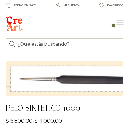
ATENCIÓN 24/7
MI CUENTA
FAVORITOS
0
PELO SINTETICO 1000
$
6.800,00
-
$
11.000,00