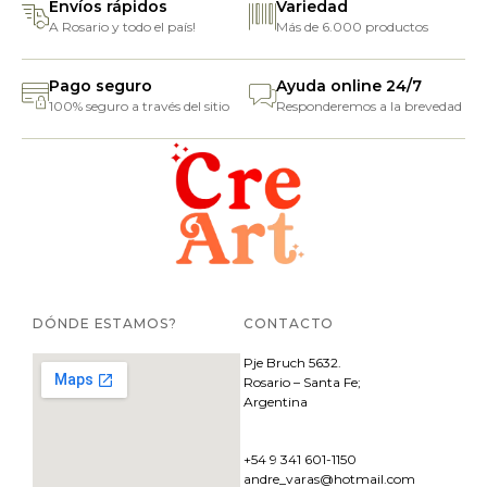
Envíos rápidos
Variedad
A Rosario y todo el país!
Más de 6.000 productos
Pago seguro
Ayuda online 24/7
100% seguro a través del sitio
Responderemos a la brevedad
DÓNDE ESTAMOS?
CONTACTO
Pje
Bruch 5632.
Rosario – Santa Fe;
Argentina
+54 9 341 601-1150
andre_varas@hotmail.com