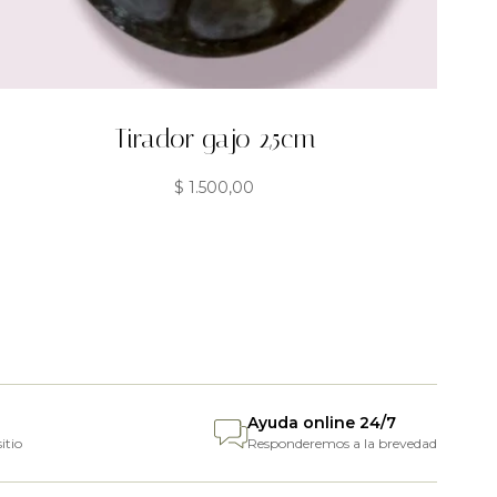
Tirador gajo 2,5cm
$
1.500,00
Ayuda online 24/7
itio
Responderemos a la brevedad