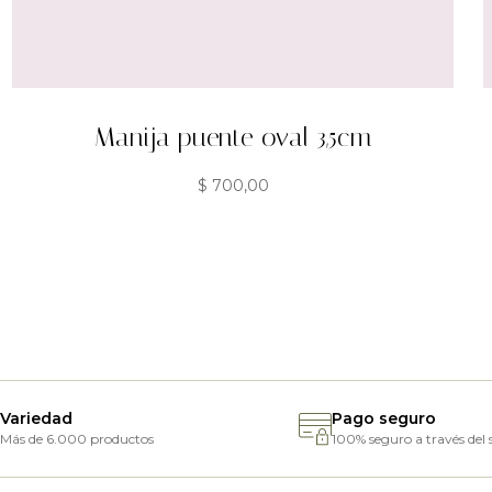
Manija puente oval 3,5cm
$
700,00
Variedad
Pago seguro
Más de 6.000 productos
100% seguro a través del s