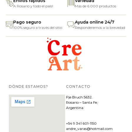
Envíos rápidos
Variedad
A Rosario y todo el país!
Más de 6.000 productos
Pago seguro
Ayuda online 24/7
100% seguro a través del sitio
Responderemos a la brevedad
DÓNDE ESTAMOS?
CONTACTO
Pje
Bruch 5632.
Rosario – Santa Fe;
Argentina
+54 9 341 601-1150
andre_varas@hotmail.com