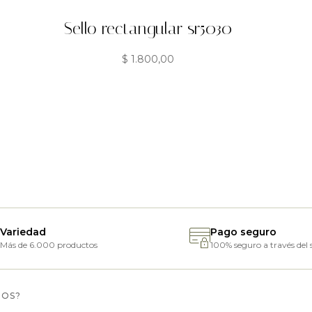
Sello rectangular sr5030
$
1.800,00
Variedad
Pago seguro
Más de 6.000 productos
100% seguro a través del s
MOS?