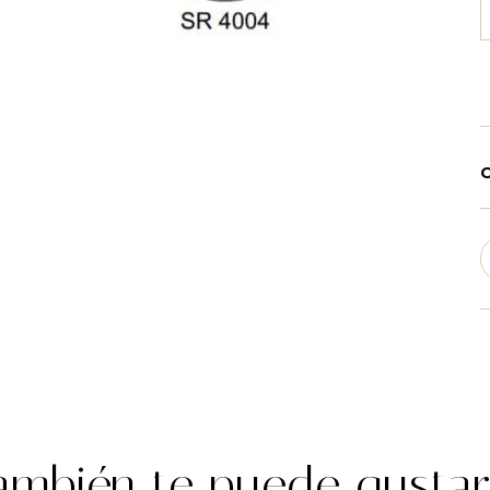
O
ambién te puede gustar..