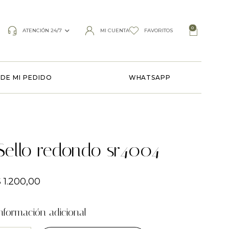
0
ATENCIÓN 24/7
MI CUENTA
FAVORITOS
DE MI PEDIDO
WHATSAPP
Sello redondo sr4004
$
1.200,00
nformación adicional