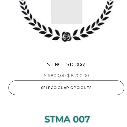
STENCIL STCOR05
$
6.800,00
-
$
8.200,00
SELECCIONAR OPCIONES