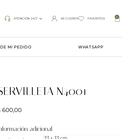
0
ATENCIÓN 24/7
MI CUENTA
FAVORITOS
DE MI PEDIDO
WHATSAPP
SERVILLETA N4001
$
600,00
nformación adicional
33 × 33 cm