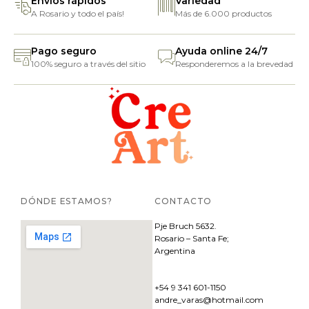
Envíos rápidos
Variedad
A Rosario y todo el país!
Más de 6.000 productos
Pago seguro
Ayuda online 24/7
100% seguro a través del sitio
Responderemos a la brevedad
DÓNDE ESTAMOS?
CONTACTO
Pje
Bruch 5632.
Rosario – Santa Fe;
Argentina
+54 9 341 601-1150
andre_varas@hotmail.com