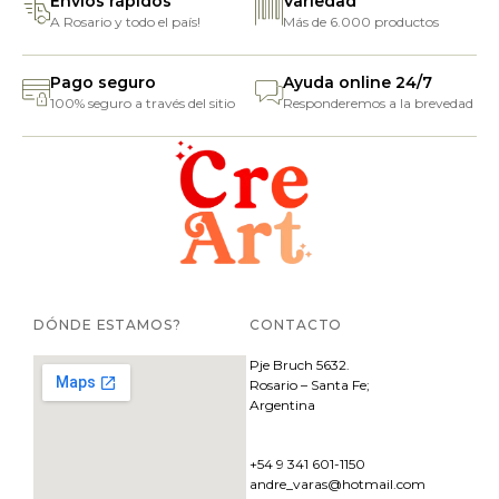
Envíos rápidos
Variedad
A Rosario y todo el país!
Más de 6.000 productos
Pago seguro
Ayuda online 24/7
100% seguro a través del sitio
Responderemos a la brevedad
DÓNDE ESTAMOS?
CONTACTO
Pje
Bruch 5632.
Rosario – Santa Fe;
Argentina
+54 9 341 601-1150
andre_varas@hotmail.com