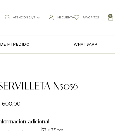
0
ATENCIÓN 24/7
MI CUENTA
FAVORITOS
DE MI PEDIDO
WHATSAPP
SERVILLETA N5056
$
600,00
nformación adicional
33 × 33 cm