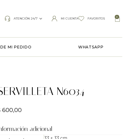
0
ATENCIÓN 24/7
MI CUENTA
FAVORITOS
DE MI PEDIDO
WHATSAPP
SERVILLETA N6034
$
600,00
nformación adicional
33 × 33 cm