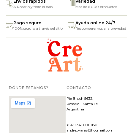
Envíos rápidos
Variedad
A Rosario y todo el país!
Más de 6.000 productos
Pago seguro
Ayuda online 24/7
100% seguro a través del sitio
Responderemos a la brevedad
DÓNDE ESTAMOS?
CONTACTO
Pje
Bruch 5632.
Rosario – Santa Fe;
Argentina
+54 9 341 601-1150
andre_varas@hotmail.com