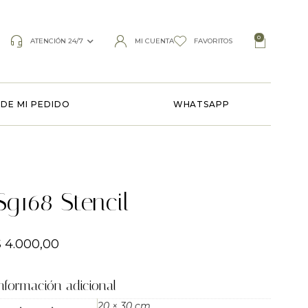
0
ATENCIÓN 24/7
MI CUENTA
FAVORITOS
DE MI PEDIDO
WHATSAPP
Sg168 Stencil
$
4.000,00
nformación adicional
20 × 30 cm