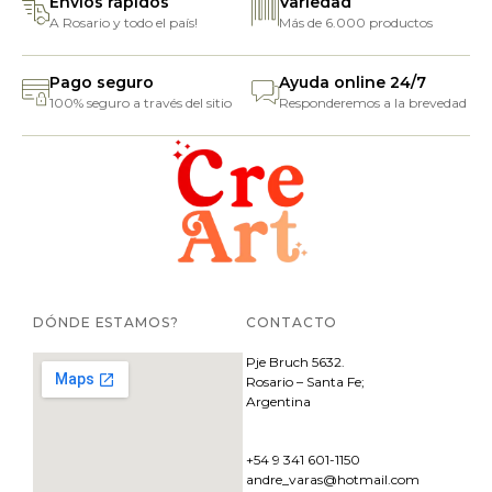
Envíos rápidos
Variedad
A Rosario y todo el país!
Más de 6.000 productos
Pago seguro
Ayuda online 24/7
100% seguro a través del sitio
Responderemos a la brevedad
DÓNDE ESTAMOS?
CONTACTO
Pje
Bruch 5632.
Rosario – Santa Fe;
Argentina
+54 9 341 601-1150
andre_varas@hotmail.com