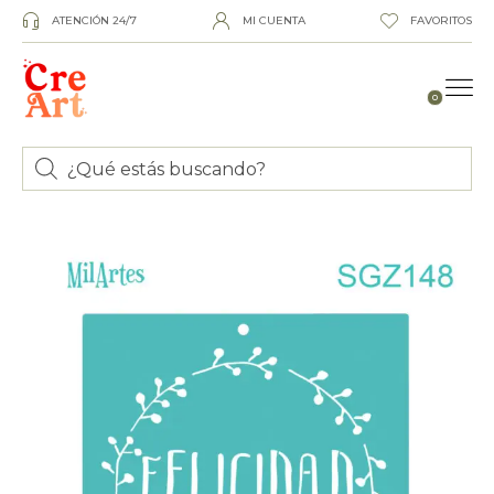
ATENCIÓN 24/7
MI CUENTA
FAVORITOS
0