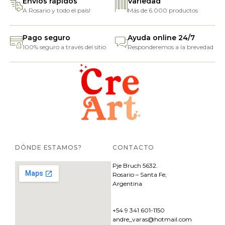
Envíos rápidos
Variedad
A Rosario y todo el país!
Más de 6.000 productos
Pago seguro
Ayuda online 24/7
100% seguro a través del sitio
Responderemos a la brevedad
DÓNDE ESTAMOS?
CONTACTO
Pje
Bruch 5632.
Rosario – Santa Fe;
Argentina
+54 9 341 601-1150
andre_varas@hotmail.com