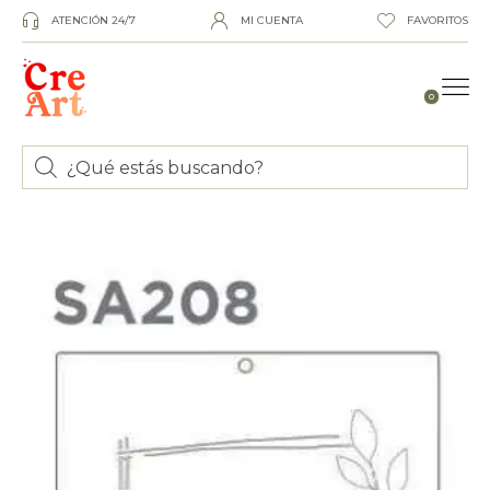
ATENCIÓN 24/7
MI CUENTA
FAVORITOS
0