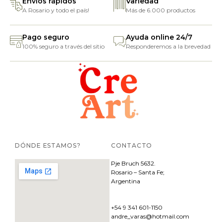
Envíos rápidos
Variedad
A Rosario y todo el país!
Más de 6.000 productos
Pago seguro
Ayuda online 24/7
100% seguro a través del sitio
Responderemos a la brevedad
DÓNDE ESTAMOS?
CONTACTO
Pje
Bruch 5632.
Rosario – Santa Fe;
Argentina
+54 9 341 601-1150
andre_varas@hotmail.com