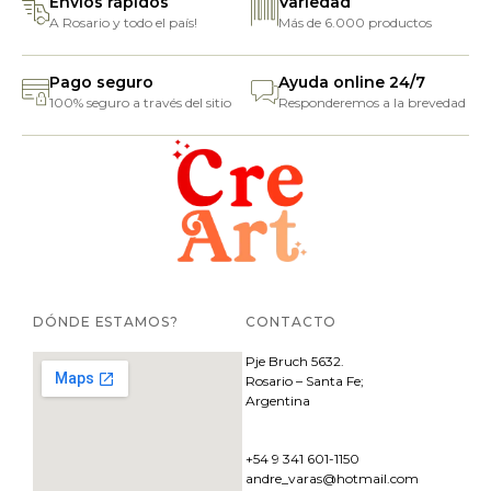
Envíos rápidos
Variedad
A Rosario y todo el país!
Más de 6.000 productos
Pago seguro
Ayuda online 24/7
100% seguro a través del sitio
Responderemos a la brevedad
DÓNDE ESTAMOS?
CONTACTO
Pje
Bruch 5632.
Rosario – Santa Fe;
Argentina
+54 9 341 601-1150
andre_varas@hotmail.com