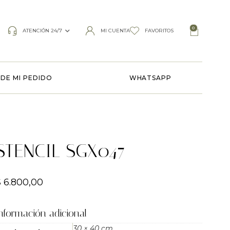
0
ATENCIÓN 24/7
MI CUENTA
FAVORITOS
DE MI PEDIDO
WHATSAPP
STENCIL SGX047
$
6.800,00
nformación adicional
30 × 40 cm