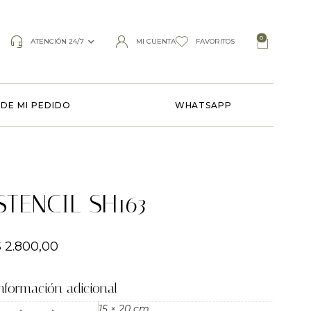
0
ATENCIÓN 24/7
MI CUENTA
FAVORITOS
DE MI PEDIDO
WHATSAPP
STENCIL SH163
$
2.800,00
nformación adicional
15 × 20 cm