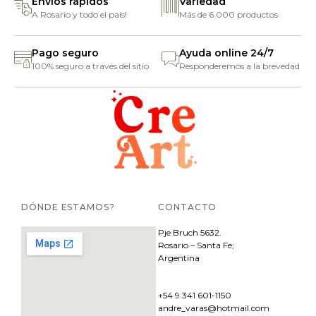
Envíos rápidos
Variedad
A Rosario y todo el país!
Más de 6.000 productos
Pago seguro
Ayuda online 24/7
100% seguro a través del sitio
Responderemos a la brevedad
DÓNDE ESTAMOS?
CONTACTO
Pje
Bruch 5632.
Rosario – Santa Fe;
Argentina
+54 9 341 601-1150
andre_varas@hotmail.com