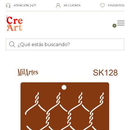
ATENCIÓN 24/7
MI CUENTA
FAVORITOS
0