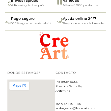
Envíos rápidos
Variedad
A Rosario y todo el país!
Más de 6.000 productos
Pago seguro
Ayuda online 24/7
100% seguro a través del sitio
Responderemos a la brevedad
DÓNDE ESTAMOS?
CONTACTO
Pje
Bruch 5632.
Rosario – Santa Fe;
Argentina
+54 9 341 601-1150
andre_varas@hotmail.com