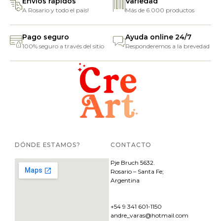
Envíos rápidos
Variedad
A Rosario y todo el país!
Más de 6.000 productos
Pago seguro
Ayuda online 24/7
100% seguro a través del sitio
Responderemos a la brevedad
DÓNDE ESTAMOS?
CONTACTO
Pje
Bruch 5632.
Rosario – Santa Fe;
Argentina
+54 9 341 601-1150
andre_varas@hotmail.com