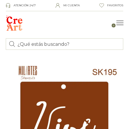
ATENCIÓN 24/7
MI CUENTA
FAVORITOS
0