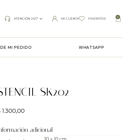
0
ATENCIÓN 24/7
MI CUENTA
FAVORITOS
DE MI PEDIDO
WHATSAPP
STENCIL SK202
$
1.300,00
nformación adicional
10 × 10 cm