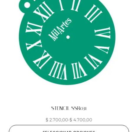
STENCIL SSR031
$
2.700,00
-
$
4.700,00