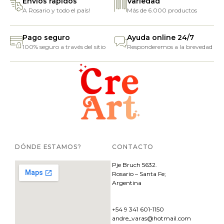
Envíos rápidos
Variedad
A Rosario y todo el país!
Más de 6.000 productos
Pago seguro
Ayuda online 24/7
100% seguro a través del sitio
Responderemos a la brevedad
DÓNDE ESTAMOS?
CONTACTO
Pje
Bruch 5632.
Rosario – Santa Fe;
Argentina
+54 9 341 601-1150
andre_varas@hotmail.com