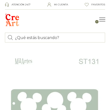
ATENCIÓN 24/7
MI CUENTA
FAVORITOS
0