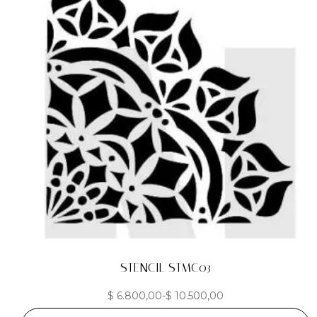
STENCIL STMC03
$
6.800,00
-
$
10.500,00