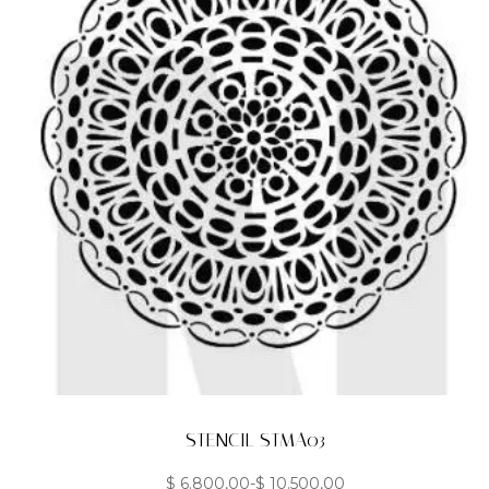
STENCIL STMA03
$
6.800,00
-
$
10.500,00