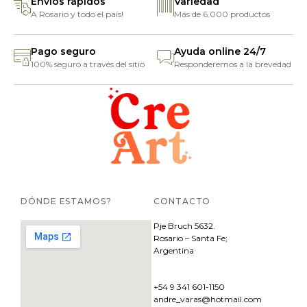
Envíos rápidos
Variedad
A Rosario y todo el país!
Más de 6.000 productos
Pago seguro
Ayuda online 24/7
100% seguro a través del sitio
Responderemos a la brevedad
DÓNDE ESTAMOS?
CONTACTO
Pje
Bruch 5632.
Rosario – Santa Fe;
Argentina
+54 9 341 601-1150
andre_varas@hotmail.com