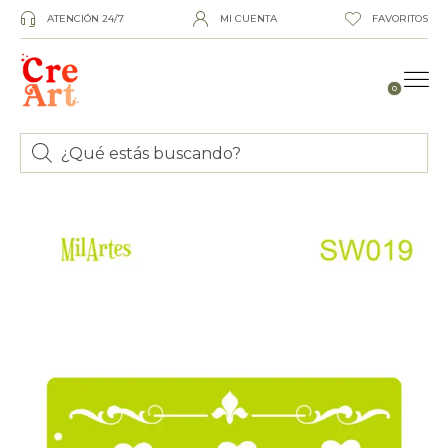
ATENCIÓN 24/7
MI CUENTA
FAVORITOS
0