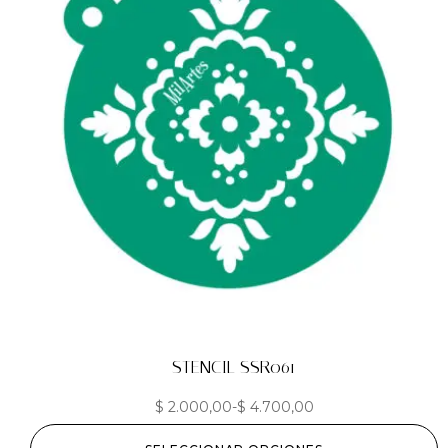
STENCIL SSR061
$
2.000,00
-
$
4.700,00