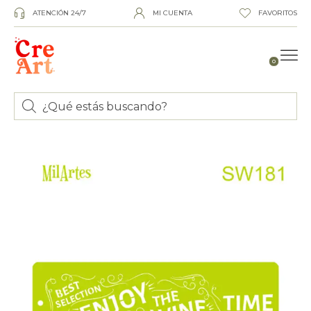
ATENCIÓN 24/7
MI CUENTA
FAVORITOS
0