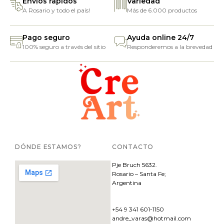
Envíos rápidos
Variedad
A Rosario y todo el país!
Más de 6.000 productos
Pago seguro
Ayuda online 24/7
100% seguro a través del sitio
Responderemos a la brevedad
DÓNDE ESTAMOS?
CONTACTO
Pje
Bruch 5632.
Rosario – Santa Fe;
Argentina
+54 9 341 601-1150
andre_varas@hotmail.com