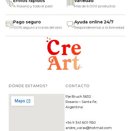
Envíos rápidos
Variedad
A Rosario y todo el país!
Más de 6.000 productos
Pago seguro
Ayuda online 24/7
100% seguro a través del sitio
Responderemos a la brevedad
DÓNDE ESTAMOS?
CONTACTO
Pje
Bruch 5632.
Rosario – Santa Fe;
Argentina
+54 9 341 601-1150
andre_varas@hotmail.com