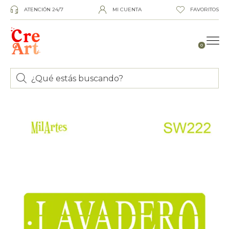
ATENCIÓN 24/7
MI CUENTA
FAVORITOS
0