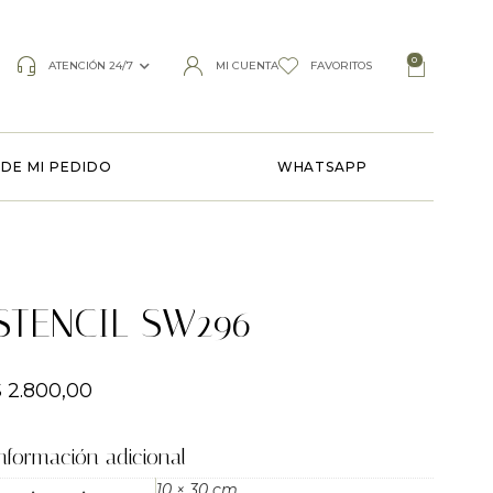
0
ATENCIÓN 24/7
MI CUENTA
FAVORITOS
DE MI PEDIDO
WHATSAPP
STENCIL SW296
$
2.800,00
nformación adicional
10 × 30 cm