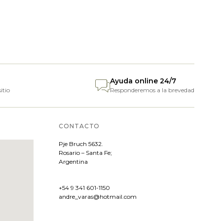
Ayuda online 24/7
itio
Responderemos a la brevedad
CONTACTO
Pje
Bruch 5632.
Rosario – Santa Fe;
Argentina
+54 9 341 601-1150
andre_varas@hotmail.com