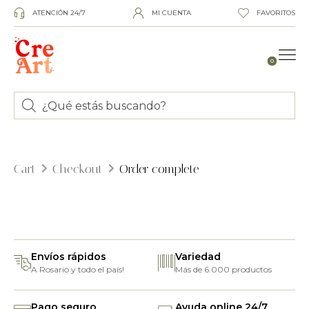
ATENCIÓN 24/7
MI CUENTA
FAVORITOS
0
Cart
Checkout
Order complete
Envíos rápidos
Variedad
A Rosario y todo el país!
Más de 6.000 productos
Pago seguro
Ayuda online 24/7