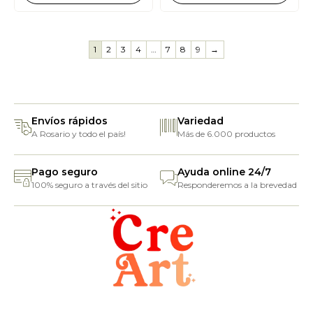
1
2
3
4
…
7
8
9
→
Envíos rápidos
Variedad
A Rosario y todo el país!
Más de 6.000 productos
Pago seguro
Ayuda online 24/7
100% seguro a través del sitio
Responderemos a la brevedad