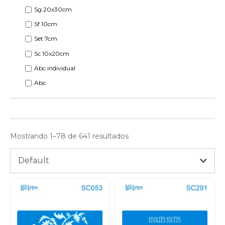
Sg 20x30cm
Sf 10cm
Set 7cm
Sc 10x20cm
Abc individual
Abc
Mostrando 1–78 de 641 resultados
Default