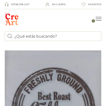
ATENCIÓN 24/7
MI CUENTA
FAVORITOS
0