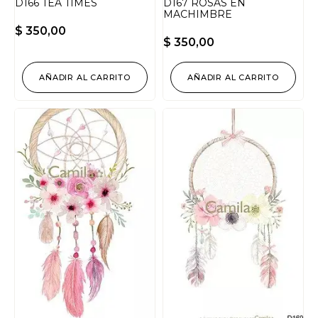
D166 TEA TIMES
D167 ROSAS EN
MACHIMBRE
$
350,00
$
350,00
AÑADIR AL CARRITO
AÑADIR AL CARRITO