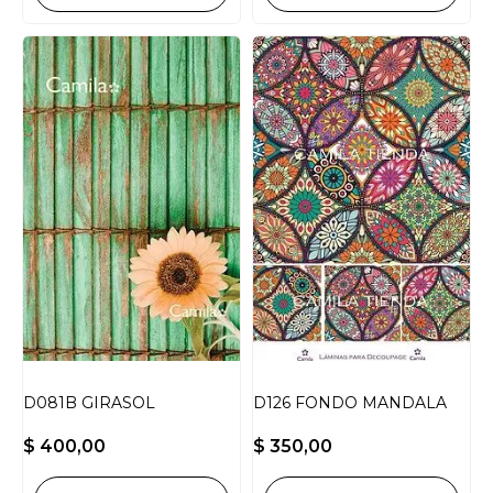
D081B GIRASOL
D126 FONDO MANDALA
$
400,00
$
350,00